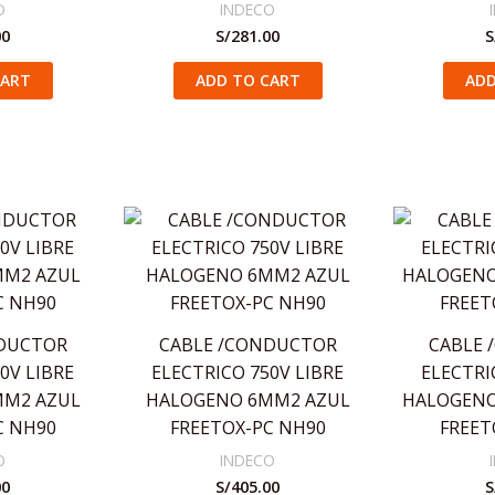
O
INDECO
00
S/
281.00
S
CART
ADD TO CART
ADD
NDUCTOR
CABLE /CONDUCTOR
CABLE 
0V LIBRE
ELECTRICO 750V LIBRE
ELECTRI
MM2 AZUL
HALOGENO 6MM2 AZUL
HALOGENO
C NH90
FREETOX-PC NH90
FREET
O
INDECO
00
S/
405.00
S