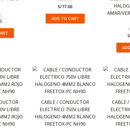
HALOG
S/
77.00
AMAR/VER
O
ADD TO CART
0
CART
S
ADD
NDUCTOR
CABLE / CONDUCTOR
CABLE 
0V LIBRE
ELECTRICO 750V LIBRE
ELECTRI
MM2 ROJO
HALOGENO 4MM2 BLANCO
HALOGEN
C NH90
FREETOX-PC NH90
FREET