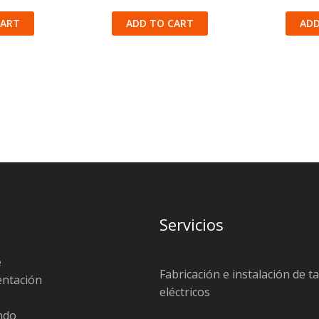
CART
ADD TO CART
ADD
Servicios
e
Fabricación e instalación de t
entación
eléctricos
endo