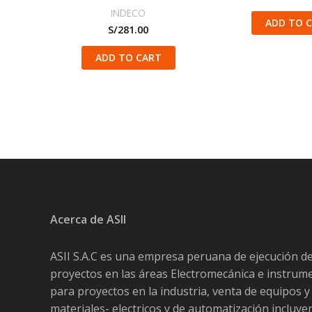
INDECO
ADD TO 
S/
281.00
ADD TO CART
Acerca de ASII
ASII S.A.C es una empresa peruana de ejecución d
proyectos en las áreas Electromecánica e instrum
para proyectos en la industria, venta de equipos y
materiales- electricos y de automatización incluy