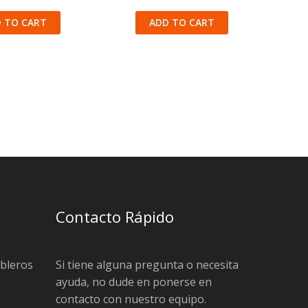
 TO CART
ADD TO CART
Contacto Rápido
ableros
Si tiene alguna pregunta o necesita
ayuda, no dude en ponerse en
contacto con nuestro equipo.