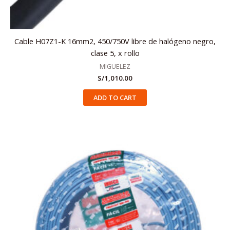
Cable H07Z1-K 16mm2, 450/750V libre de halógeno negro,
clase 5, x rollo
MIGUELEZ
S/
1,010.00
ADD TO CART