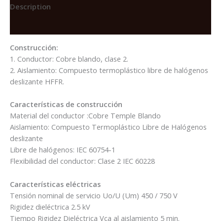
LIBRE
Description
HALOGENO
Reviews (0)
4MM2
NEGRO
Construcción:
FREETOX-
1. Conductor: Cobre blando, clase 2.
PC
2. Aislamiento: Compuesto termoplástico libre de halógenos
NH90
deslizante HFFR.
quantity
Características de construcción
Material del conductor :Cobre Temple Blando
Aislamiento: Compuesto Termoplástico Libre de Halógenos
deslizante
Libre de halógenos: IEC 60754-1
Flexibilidad del conductor: Clase 2 IEC 60228
Características eléctricas
Tensión nominal de servicio Uo/U (Um) 450 / 750 V
Rigidez dieléctrica 2.5 kV
Tiempo Rigidez Dieléctrica Vca al aislamiento 5 min.