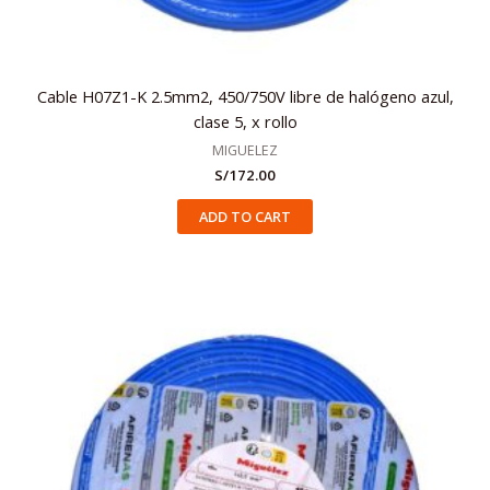
Cable H07Z1-K 2.5mm2, 450/750V libre de halógeno azul,
clase 5, x rollo
MIGUELEZ
S/
172.00
ADD TO CART