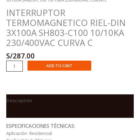
INTERRUPTOR
TERMOMAGNETICO RIEL-DIN
3X100A SH803-C100 10/10KA
230/400VAC CURVA C
S/
287.00
INTERRUPTOR
ADD TO CART
TERMOMAGNETICO
RIEL-
DIN
3X100A
SH803-
Description
C100
Reviews (0)
10/10KA
230/400VAC
ESPECIFICACIONES TÉCNICAS:
CURVA
Aplicación: Residencial
C