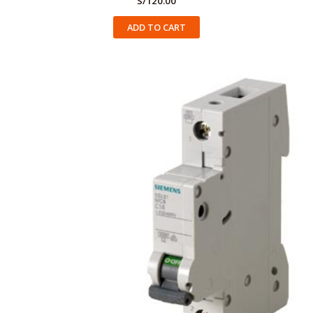
S/
120.00
ADD TO CART