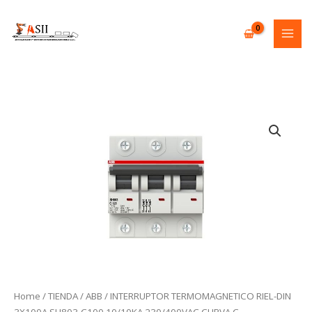
Skip
to
content
Home
/
TIENDA
/
ABB
/ INTERRUPTOR TERMOMAGNETICO RIEL-DIN
3X100A SH803-C100 10/10KA 230/400VAC CURVA C