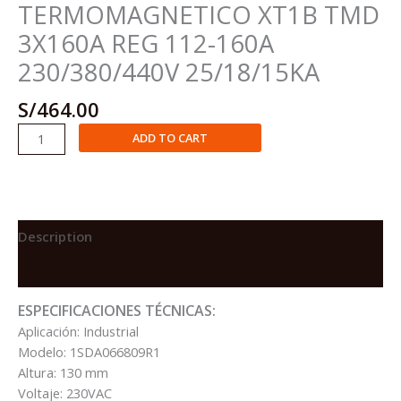
TERMOMAGNETICO XT1B TMD
3X160A REG 112-160A
230/380/440V 25/18/15KA
S/
464.00
INTERRUPTOR
ADD TO CART
TERMOMAGNETICO
XT1B
TMD
3X160A
REG
Description
112-
Reviews (0)
160A
230/380/440V
ESPECIFICACIONES TÉCNICAS:
25/18/15KA
Aplicación: Industrial
quantity
Modelo: 1SDA066809R1
Altura: 130 mm
Voltaje: 230VAC