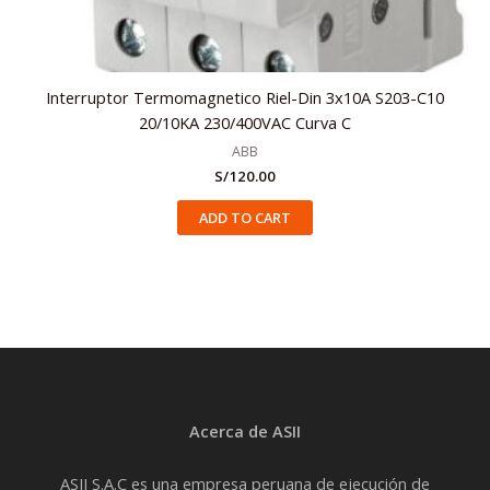
Interruptor Termomagnetico Riel-Din 3x10A S203-C10
20/10KA 230/400VAC Curva C
ABB
S/
120.00
ADD TO CART
Acerca de ASII
ASII S.A.C es una empresa peruana de ejecución de