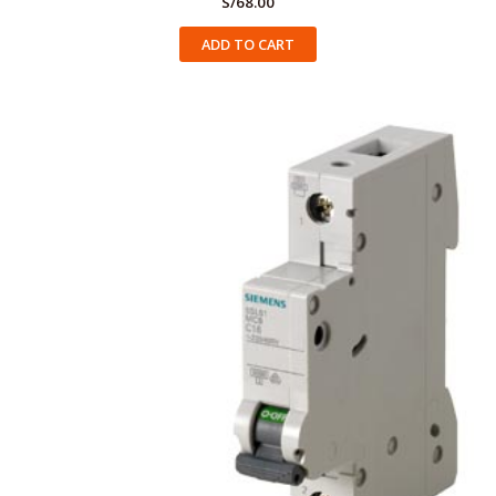
S/
68.00
ADD TO CART