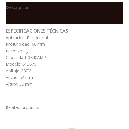
3X40A
10KA/230VAC
Description
6KA/400V
Reviews (0)
CURVA
C
ESPECIFICACIONES TÉCNICAS:
quantity
Aplicación: Residencial
Profundidad: 66 mm
Peso: 261 g
Capacidad: 3X40AMP
Modelo: 813875
Voltaje: 230V
Ancho: 54 mm
Altura: 35 mm
Related products