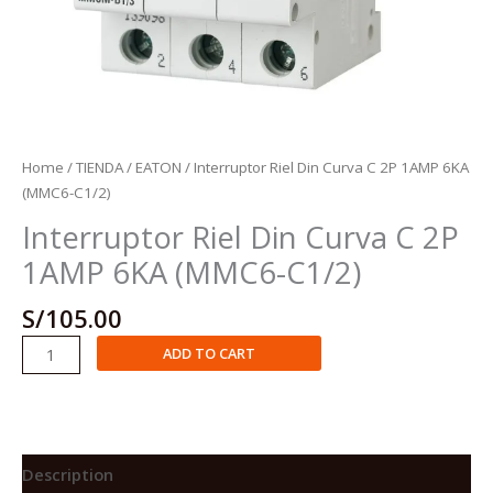
Home
/
TIENDA
/
EATON
/ Interruptor Riel Din Curva C 2P 1AMP 6KA
(MMC6-C1/2)
Interruptor Riel Din Curva C 2P
1AMP 6KA (MMC6-C1/2)
S/
105.00
Interruptor
ADD TO CART
Riel
Din
Curva
C
2P
Description