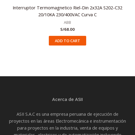
Interruptor Termomagnetico Riel-Din 2x32A S202-C32
20/10KA 230/400VAC Curva C
ABB
S/
68.00
ADD TO CART
Acerca de ASII
ASII S.A.C es una empresa peruana de ejecución de
proyectos en las áreas Electromecánica e instrumentación
para proyectos en la industria, venta de equipos y
materiales- electricos y de automatización incluyendo