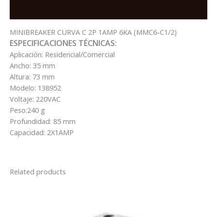
1AMP
Reviews (0)
6KA
(MMC6-
MINIBREAKER CURVA C 2P 1AMP 6KA (MMC6-C1/2)
C1/2)
ESPECIFICACIONES TÉCNICAS:
quantity
Aplicación: Residencial/Comercial
Ancho: 35 mm
Altura: 73 mm
Modelo: 138952
Voltaje: 220VAC
Peso:240 g
Profundidad: 85 mm
Capacidad: 2X1AMP
Related products