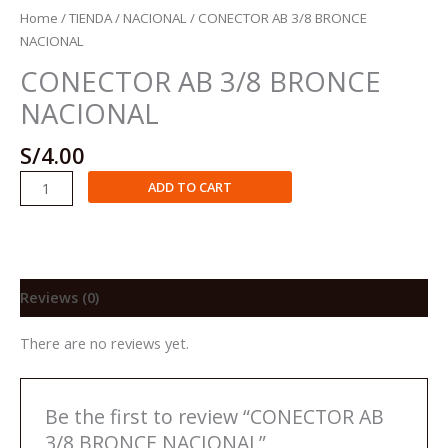
Home
/
TIENDA
/
NACIONAL
/ CONECTOR AB 3/8 BRONCE
NACIONAL
CONECTOR AB 3/8 BRONCE
NACIONAL
S/
4.00
CONECTOR
ADD TO CART
AB
3/8
BRONCE
NACIONAL
quantity
Reviews (0)
There are no reviews yet.
Be the first to review “CONECTOR AB
3/8 BRONCE NACIONAL”