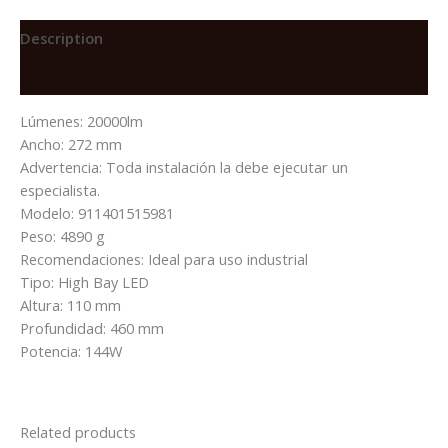
BY570X
LED200/CW
Description
144W
Reviews (0)
CONNECTED
WB
Lúmenes: 20000lm
GM
Ancho: 272 mm
C/SENSOR
Advertencia: Toda instalación la debe ejecutar un
quantity
especialista.
Modelo: 911401515981
Peso: 4890 g
Recomendaciones: Ideal para uso industrial
Tipo: High Bay LED
Altura: 110 mm
Profundidad: 460 mm
Potencia: 144W
Related products