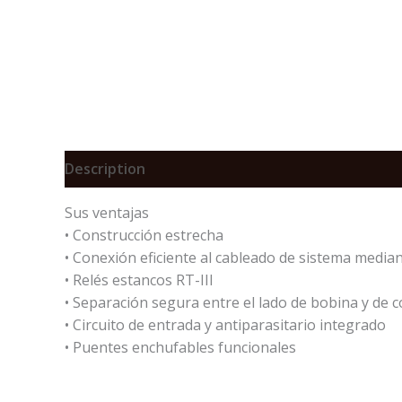
Description
Reviews (0)
Sus ventajas
• Construcción estrecha
• Conexión eficiente al cableado de sistema media
• Relés estancos RT-III
• Separación segura entre el lado de bobina y de 
• Circuito de entrada y antiparasitario integrado
• Puentes enchufables funcionales