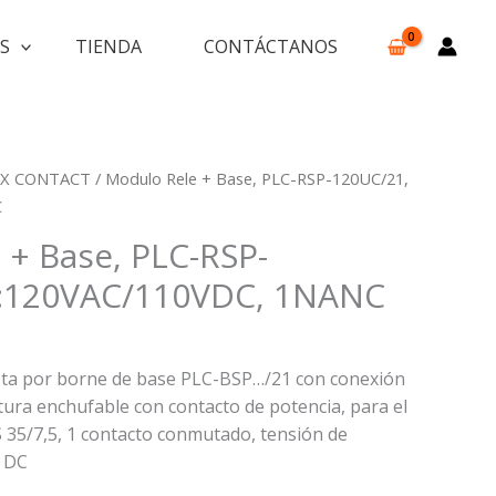
S
TIENDA
CONTÁCTANOS
X CONTACT
/ Modulo Rele + Base, PLC-RSP-120UC/21,
C
 + Base, PLC-RSP-
B:120VAC/110VDC, 1NANC
sta por borne de base PLC-BSP…/21 con conexión
tura enchufable con contacto de potencia, para el
S 35/7,5, 1 contacto conmutado, tensión de
V DC