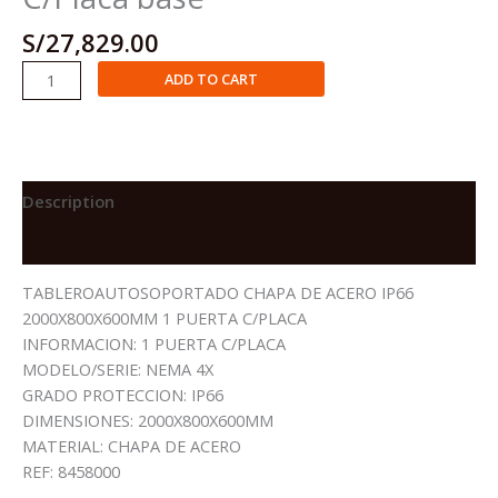
S/
27,829.00
Tableros
ADD TO CART
Autosoportados
Metálicos
IP55
de
2000x800x600mm
Description
de
Reviews (0)
1
cuerpo
TABLEROAUTOSOPORTADO CHAPA DE ACERO IP66
C/Placa
2000X800X600MM 1 PUERTA C/PLACA
base
INFORMACION: 1 PUERTA C/PLACA
quantity
MODELO/SERIE: NEMA 4X
GRADO PROTECCION: IP66
DIMENSIONES: 2000X800X600MM
MATERIAL: CHAPA DE ACERO
REF: 8458000