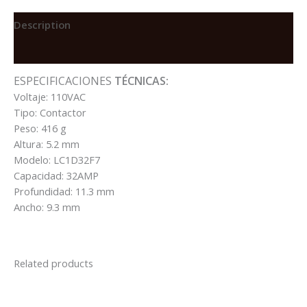
10/20HP
220/440V
Description
BOB-
Reviews (0)
110V.
50/60HZ
ESPECIFICACIONES
TÉCNICAS:
quantity
Voltaje: 110VAC
Tipo: Contactor
Peso: 416 g
Altura: 5.2 mm
Modelo: LC1D32F7
Capacidad: 32AMP
Profundidad: 11.3 mm
Ancho: 9.3 mm
Related products