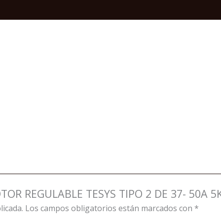
DE
37-
50A
5KA
15KW
220/440V
quantity
OTOR REGULABLE TESYS TIPO 2 DE 37- 50A 5
licada.
Los campos obligatorios están marcados con
*