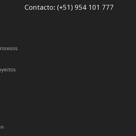
Contacto: (+51) 954 101 777
procesos
oyectos
s
ón