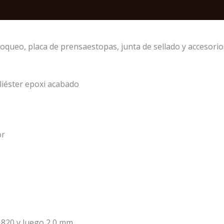
de
700X600X200mm
c/Placa
oqueo, placa de prensaestopas, junta de sellado y accesorios 
base
quantity
liéster epoxi acabado
or
 820 y luego 2,0 mm