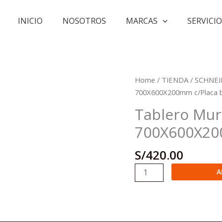
INICIO
NOSOTROS
MARCAS
SERVICIO
Home
/
TIENDA
/
SCHNEI
700X600X200mm c/Placa 
Tablero Mur
700X600X20
S/
420.00
Tablero
A
Mural
de
Acero
IP66