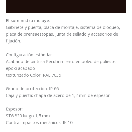
800X600X200mm
Reviews (0)
c/Placa
base
El suministro incluye:
quantity
Gabinete y puerta, placa de montaje, sistema de bloqueo,
placa de prensaestopas, junta de sellado y accesorios de
fijación.
Configuración estándar
Acabado de pintura Recubrimiento en polvo de poliéster
epoxi acabado
texturizado Color: RAL 7035
Grado de protección: IP 66
Caja y puerta: chapa de acero de 1,2 mm de espesor
Espesor:
ST6 820 luego 1,5 mm.
Contra impactos mecánicos: IK 10