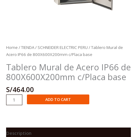
Home
/
TIENDA
/
SCHNEIDER ELECTRIC PERU
/ Tablero Mural de
Acero IP66 de 800X600X200mm c/Placa base
Tablero Mural de Acero IP66 de
800X600X200mm c/Placa base
S/
464.00
Tablero
ADD TO CART
Mural
de
Acero
IP66
de
Description