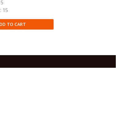
15
: 15
DD TO CART