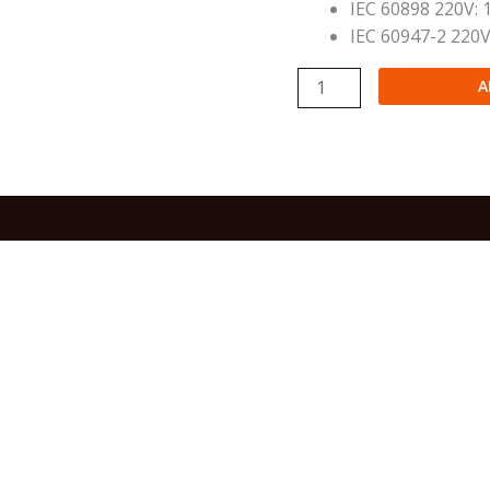
IEC 60898 220V: 
IEC 60947-2 220V
INTERRUPTOR
A
TERMOMAGNÉTICO
MONOPOLAR
PARA
MONTAJE
EN
RIEL
DIN
5SL6/
5SL6102-
7MB
quantity