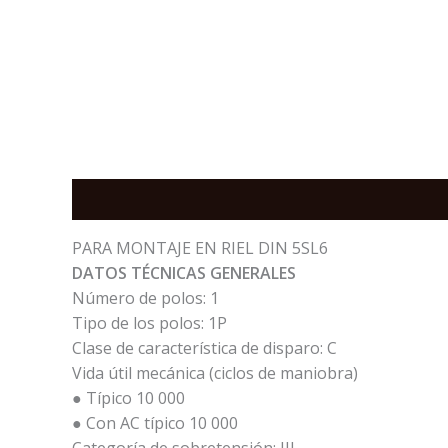
Description
Reviews (0)
PARA MONTAJE EN RIEL DIN 5SL6
DATOS TÉCNICAS GENERALES
Número de polos: 1
Tipo de los polos: 1P
Clase de característica de disparo: C
Vida útil mecánica (ciclos de maniobra)
● Típico 10 000
● Con AC típico 10 000
Categoría de sobretensión: III