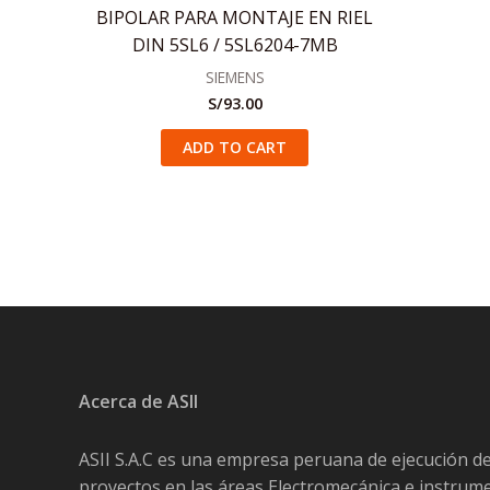
BIPOLAR PARA MONTAJE EN RIEL
DIN 5SL6 / 5SL6204-7MB
SIEMENS
S/
93.00
ADD TO CART
Acerca de ASII
ASII S.A.C es una empresa peruana de ejecución d
proyectos en las áreas Electromecánica e instrum