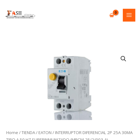
Skip
to
content
Home
/
TIENDA
/
EATON
/ INTERRUPTOR DIFERENCIAL 2P 25A 30MA
TIPO A 50 HZ SUPERINMUNIZADO (MRCM-25/2/003-A)