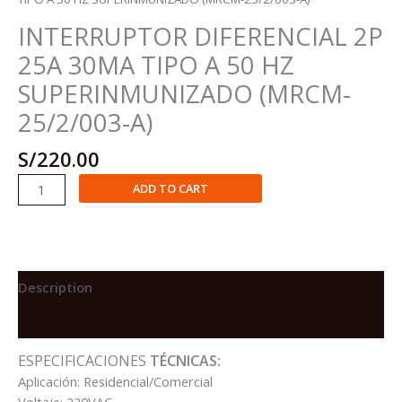
INTERRUPTOR DIFERENCIAL 2P
25A 30MA TIPO A 50 HZ
SUPERINMUNIZADO (MRCM-
25/2/003-A)
S/
220.00
INTERRUPTOR
ADD TO CART
DIFERENCIAL
2P
25A
30MA
TIPO
Description
A
Reviews (0)
50
HZ
ESPECIFICACIONES
TÉCNICAS:
SUPERINMUNIZADO
Aplicación: Residencial/Comercial
(MRCM-