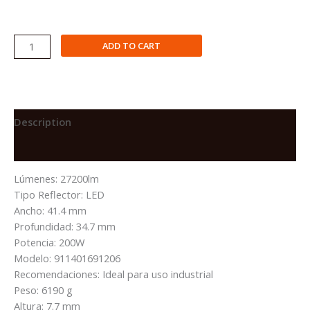
REFLECTOR
ADD TO CART
TANGO
LED
GEN4
BVP432
LED272/CW
Description
220~240V
Reviews (0)
200W
SWB
Lúmenes: 27200lm
GM
Tipo Reflector: LED
27,200LM
Ancho: 41.4 mm
5,700K
Profundidad: 34.7 mm
50,000H
Potencia: 200W
quantity
Modelo: 911401691206
Recomendaciones: Ideal para uso industrial
Peso: 6190 g
Altura: 7.7 mm