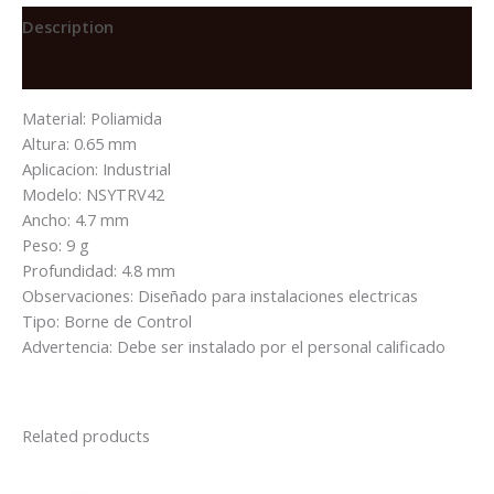
TIPO
TORNILLO
Description
quantity
Reviews (0)
Material: Poliamida
Altura: 0.65 mm
Aplicacion: Industrial
Modelo: NSYTRV42
Ancho: 4.7 mm
Peso: 9 g
Profundidad: 4.8 mm
Observaciones: Diseñado para instalaciones electricas
Tipo: Borne de Control
Advertencia: Debe ser instalado por el personal calificado
Related products