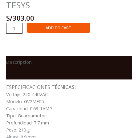
TESYS
S/
303.00
GUARDAMOTOR
ADD TO CART
TERMOMAGNETICO
3Ø
REGULABLE,
0.63
-
Description
1A
Reviews (0)
ID=13A,
TESYS
ESPECIFICACIONES
TÉCNICAS:
quantity
Voltaje: 220-440VAC
Modelo: GV2ME05
Capacidad: 0.63-1AMP
Tipo: Guardamotor
Profundidad: 7.7 mm
Peso: 210 g
Altura: 8.9 mm