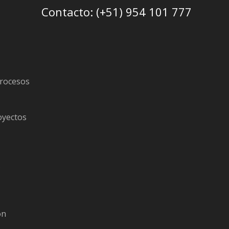
Contacto: (+51) 954 101 777
procesos
oyectos
s
ón