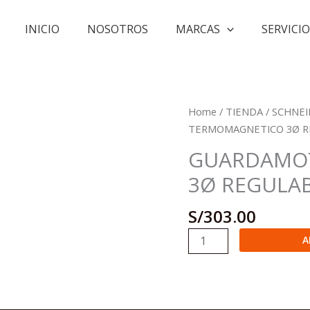
INICIO
NOSOTROS
MARCAS
SERVICIO
Home
/
TIENDA
/
SCHNEI
TERMOMAGNETICO 3Ø REG
GUARDAMO
3Ø REGULABL
S/
303.00
GUARDAMOTOR
A
TERMOMAGNETICO
3Ø
REGULABLE,
2.5