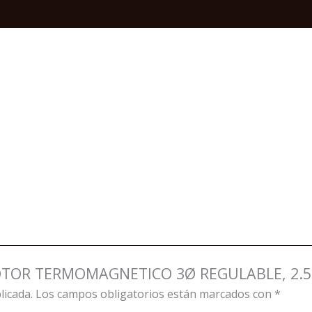
-
4A
ID=51A,
TESYS
quantity
MOTOR TERMOMAGNETICO 3Ø REGULABLE, 2.5 –
licada.
Los campos obligatorios están marcados con
*