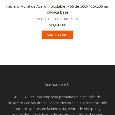
Tablero Mural de Acero Inoxidable IP66 de 500X400X200mm
c/Placa base
SCHNEIDER ELECTRIC PERU
S/
1,043.00
ADD TO CART
Acerca de ASII
ASII S.A.C es una empresa peruana de ejecución de
proyectos en las áreas Electromecánica e instrumentación
para proyectos en la industria, venta de equipos y
materiales- electricos y de automatización incluyendo