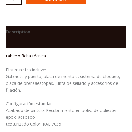
Mural
de
Acero
IP66
de
Description
300X250X200mm
Reviews (0)
c/Placa
base
tablero ficha técnica
quantity
El suministro incluye:
Gabinete y puerta, placa de montaje, sistema de bloqueo,
placa de prensaestopas, junta de sellado y accesorios de
fijación.
Configuración estándar
Acabado de pintura Recubrimiento en polvo de poliéster
epoxi acabado
texturizado Color: RAL 7035