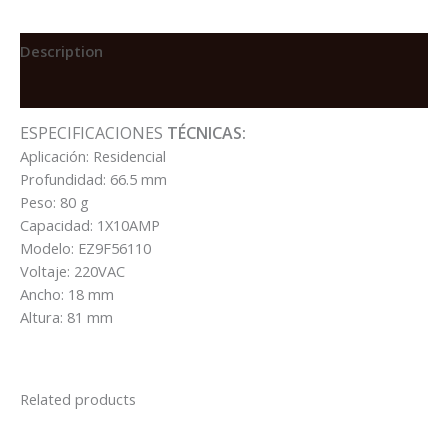
10KA
220V
CURVA
Description
C
Reviews (0)
TIPO
EASY9
ESPECIFICACIONES
TÉCNICAS:
quantity
Aplicación: Residencial
Profundidad: 66.5 mm
Peso: 80 g
Capacidad: 1X10AMP
Modelo: EZ9F56110
Voltaje: 220VAC
Ancho: 18 mm
Altura: 81 mm
Related products