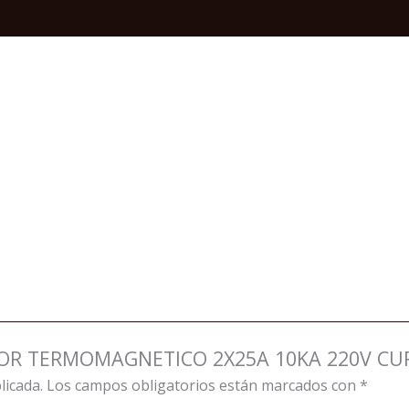
CURVA
C
TIPO
EASY9
quantity
UPTOR TERMOMAGNETICO 2X25A 10KA 220V CUR
licada.
Los campos obligatorios están marcados con
*