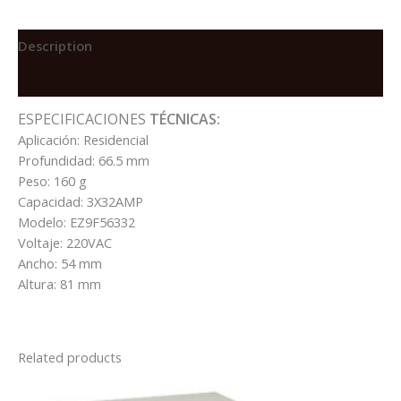
10KA
220V
CURVA
Description
C
Reviews (0)
TIPO
EASY9
ESPECIFICACIONES
TÉCNICAS:
quantity
Aplicación: Residencial
Profundidad: 66.5 mm
Peso: 160 g
Capacidad: 3X32AMP
Modelo: EZ9F56332
Voltaje: 220VAC
Ancho: 54 mm
Altura: 81 mm
Related products