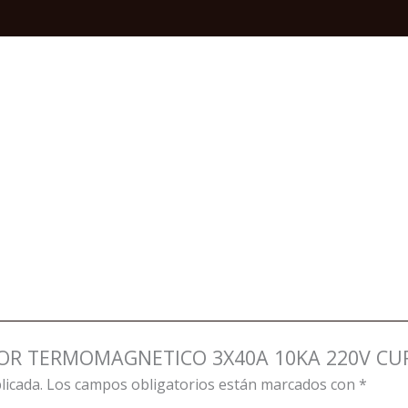
CURVA
C
TIPO
EASY9
quantity
UPTOR TERMOMAGNETICO 3X40A 10KA 220V CUR
licada.
Los campos obligatorios están marcados con
*