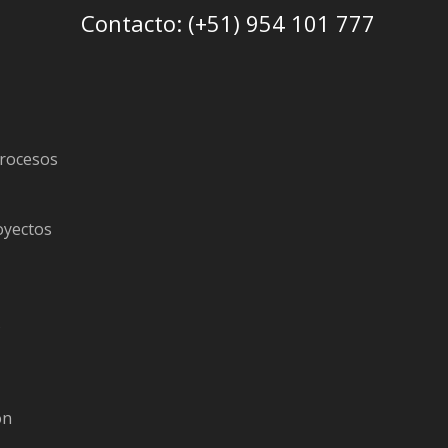
Contacto: (+51) 954 101 777
procesos
oyectos
s
ón