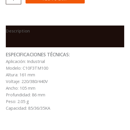
TERMOMAGNETICO
COMPACT
NSX100F
3X100A(70-
100)
Description
85/36/35KA
Reviews (0)
220/380/440VAC
50/60
ESPECIFICACIONES TÉCNICAS:
HZ
Aplicación: Industrial
quantity
Modelo: C10F3TM100
Altura: 161 mm
Voltaje: 220/380/440V
Ancho: 105 mm
Profundidad: 86 mm
Peso: 2.05 g
Capacidad: 85/36/35KA