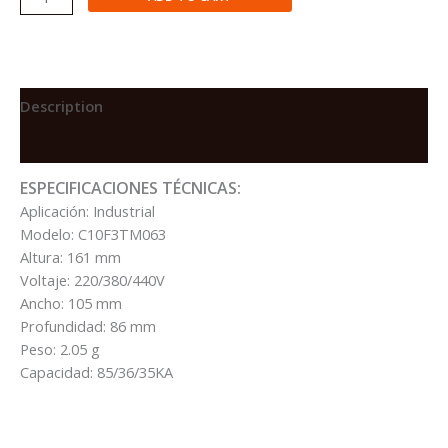
TERMOMAGNETICO
COMPACT
NSX100F
3X60A(44.1-
60A)
Description
85/36/35KA
Reviews (0)
220/380/440VAC
50/60
ESPECIFICACIONES TÉCNICAS:
HZ
Aplicación: Industrial
quantity
Modelo: C10F3TM063
Altura: 161 mm
Voltaje: 220/380/440V
Ancho: 105 mm
Profundidad: 86 mm
Peso: 2.05 g
Capacidad: 85/36/35KA