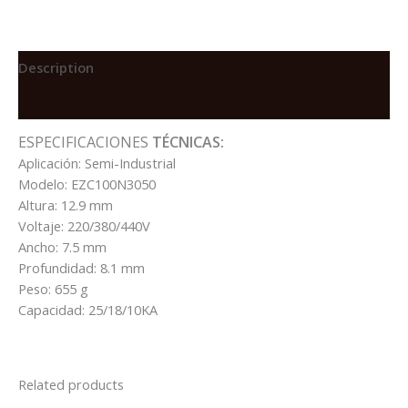
EZC100N
3X50A
25/18/10KA
EN
Description
220/380/440V
Reviews (0)
quantity
ESPECIFICACIONES
TÉCNICAS:
Aplicación: Semi-Industrial
Modelo: EZC100N3050
Altura: 12.9 mm
Voltaje: 220/380/440V
Ancho: 7.5 mm
Profundidad: 8.1 mm
Peso: 655 g
Capacidad: 25/18/10KA
Related products