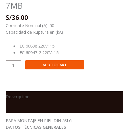
7MB
S/
36.00
Corriente Nominal (A): 50
Capacidad de Ruptura en (kA)
IEC 60898 220V: 15
IEC 60947-2 220V: 15
INTERRUPTOR
ADD TO CART
TERMOMAGNÉTICO
MONOPOLAR
PARA
MONTAJE
EN
Description
RIEL
Reviews (0)
DIN
5SL6
PARA MONTAJE EN RIEL DIN 5SL6
/
DATOS TÉCNICAS GENERALES