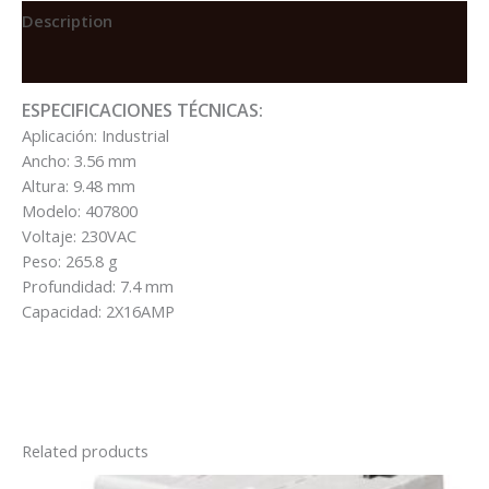
DX3-
Description
6000
Reviews (0)
C16
2X16A
ESPECIFICACIONES TÉCNICAS:
quantity
Aplicación: Industrial
Ancho: 3.56 mm
Altura: 9.48 mm
Modelo: 407800
Voltaje: 230VAC
Peso: 265.8 g
Profundidad: 7.4 mm
Capacidad: 2X16AMP
Related products