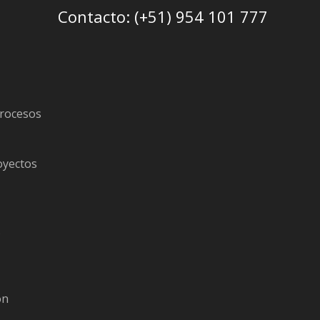
Contacto: (+51) 954 101 777
procesos
oyectos
s
ón