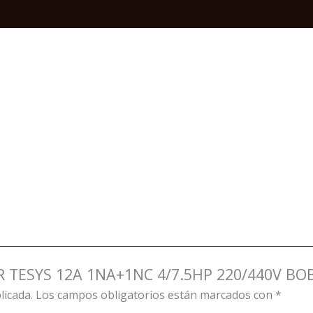
220/440V
BOB-
110V.
50/60HZ
quantity
OR TESYS 12A 1NA+1NC 4/7.5HP 220/440V BOB
licada.
Los campos obligatorios están marcados con
*