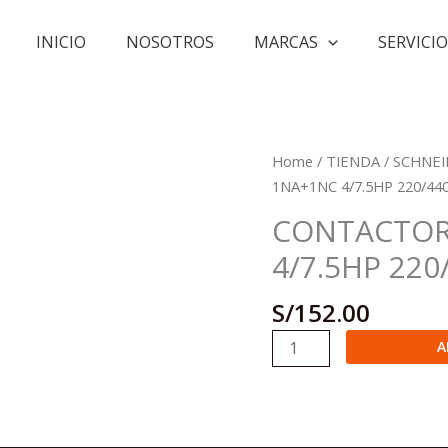
INICIO
NOSOTROS
MARCAS
SERVICIO
Home
/
TIENDA
/
SCHNEI
1NA+1NC 4/7.5HP 220/44
CONTACTOR
4/7.5HP 220
S/
152.00
CONTACTOR
A
TESYS
12A
1NA+1NC
4/7.5HP